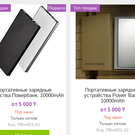
одаж
Подарок
Топ продаж
ортативные зарядные
Портативные зарядн
ства Повербанк, 10000mAh
устройства Power Ba
10000mAh
от 5 000 ₸
от 5 000 ₸
Под заказ
Под заказ
Только оптом
Только оптом
PBm001-01
PBm001-02