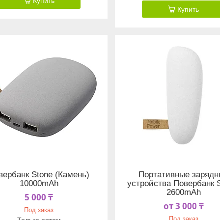
Купить
Купить
вербанк Stone (Камень)
Портативные зарядн
10000mAh
устройства Повербанк S
2600mAh
5 000 ₸
от 3 000 ₸
Под заказ
Под заказ
Только оптом