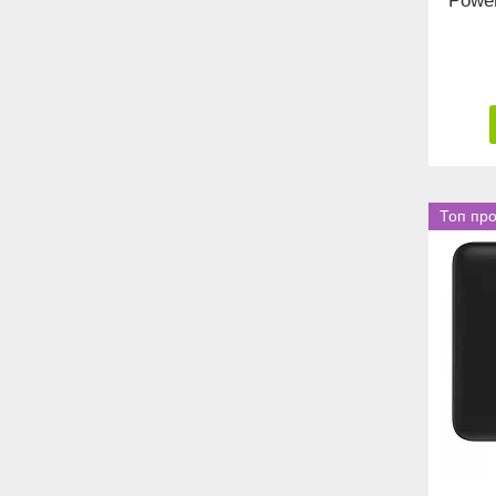
Powe
Топ пр