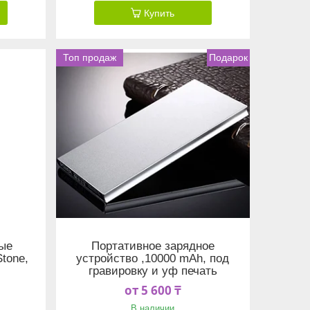
Купить
Топ продаж
Подарок
ые
Портативное зарядное
tone,
устройство ,10000 mAh, под
гравировку и уф печать
от 5 600 ₸
В наличии