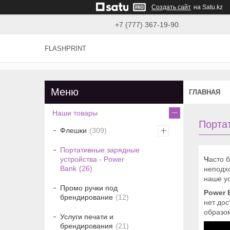
Создать сайт
на Satu.kz
+7 (777) 367-19-90
FLASHPRINT
ГЛАВНАЯ
Наши товары
Порта
Флешки
309
Портативные зарядные
Ч
асто 
устройства - Power
Bank
26
неподхо
наше ус
Промо ручки под
Power
брендирование
12
нет дос
образом
Услуги печати и
брендирования
21