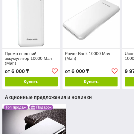
Промо внешний
Power Bank 10000 Мач
Ucon
аккумулятор 10000 Мач
(Mah)
100
(Mah)
6 000
6 000
9 9
от
₸
от
₸
Купить
Купить
Акционные предложения и новинки
Топ продаж
Подарок