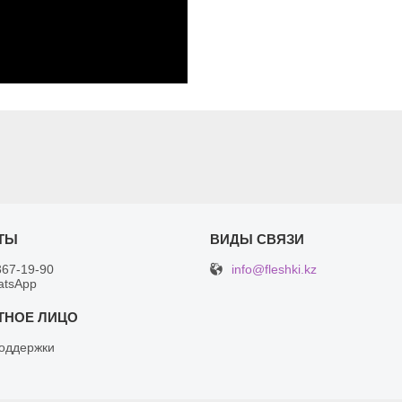
info@fleshki.kz
367-19-90
atsApp
оддержки