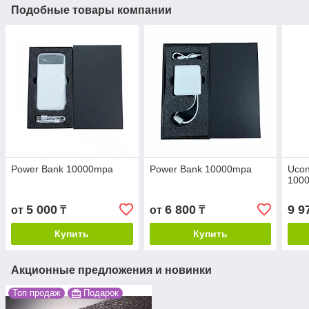
Подобные товары компании
Power Bank 10000mpa
Power Bank 10000mpa
Ucon
100
5 000
6 800
9 9
от
₸
от
₸
Купить
Купить
Акционные предложения и новинки
Топ продаж
Подарок