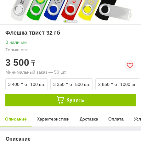
Флешка твист 32 гб
В наличии
Только опт
3 500
₸
Минимальный заказ — 50 шт.
3 400 ₸
от 100 шт.
3 350 ₸
от 500 шт.
2 850 ₸
от 1000 шт.
Купить
Описание
Характеристики
Доставка
Оплата
Усл
Описание