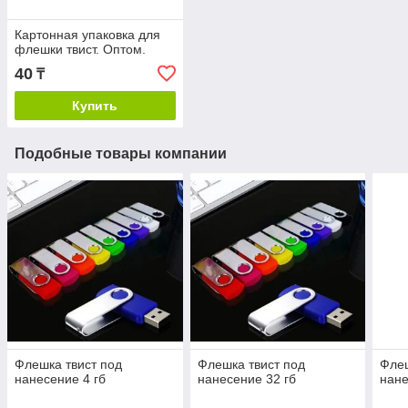
Картонная упаковка для
флешки твист. Оптом.
40
₸
Купить
Подобные товары компании
Флешка твист под
Флешка твист под
Флеш
нанесение 4 гб
нанесение 32 гб
нане