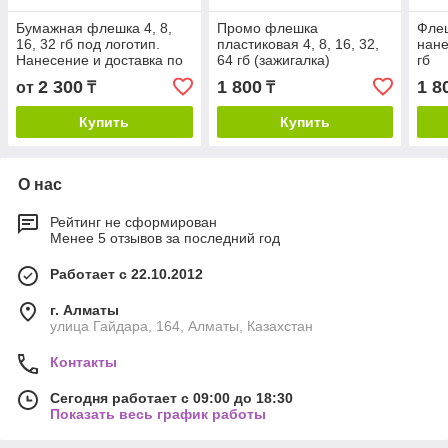
Бумажная флешка 4, 8,
Промо флешка
Флеш
16, 32 гб под логотип.
пластиковая 4, 8, 16, 32,
нане
Нанесение и доставка по
64 гб (зажигалка)
гб
РК - бесплатно.
2 300
1 800
1 8
от
₸
₸
Купить
Купить
О нас
Рейтинг не сформирован
Менее 5 отзывов за последний год
Работает с 22.10.2012
г. Алматы
улица Гайдара, 164, Алматы, Казахстан
Контакты
Сегодня работает с 09:00 до 18:30
Показать весь график работы