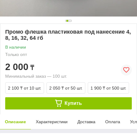
Промо флешка пластиковая под нанесение 4,
8, 16, 32, 64 гб
В наличии
Только опт
2 000
₸
Минимальный заказ — 100 шт.
2 100 ₸
от 10 шт.
2 050 ₸
от 50 шт.
1 900 ₸
от 500 шт.
Купить
Описание
Характеристики
Доставка
Оплата
Усл