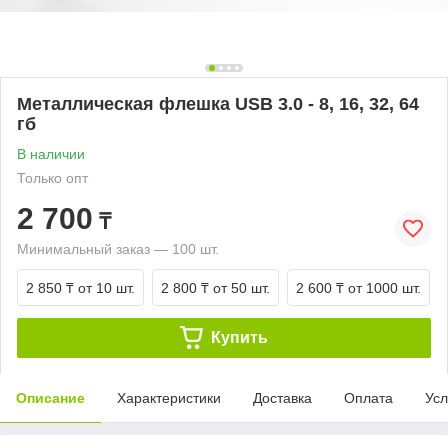
Металлическая флешка USB 3.0 - 8, 16, 32, 64
гб
В наличии
Только опт
2 700
₸
Минимальный заказ — 100 шт.
2 850 ₸
от 10 шт.
2 800 ₸
от 50 шт.
2 600 ₸
от 1000 шт.
Купить
Описание
Характеристики
Доставка
Оплата
Усл