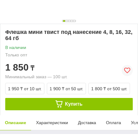
Флешка мини твист под нанесение 4, 8, 16, 32,
64 гб
В наличии
Только опт
1 850
₸
Минимальный заказ — 100 шт.
1 950 ₸
от 10 шт.
1 900 ₸
от 50 шт.
1 800 ₸
от 500 шт.
Купить
Описание
Характеристики
Доставка
Оплата
Усл