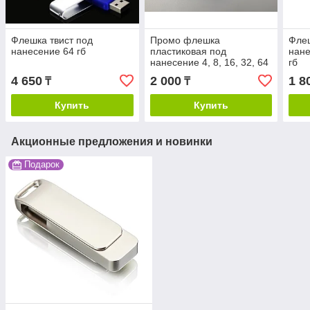
Флешка твист под
Промо флешка
Флеш
нанесение 64 гб
пластиковая под
нане
нанесение 4, 8, 16, 32, 64
гб
гб
4 650
2 000
1 8
₸
₸
Купить
Купить
Акционные предложения и новинки
Подарок