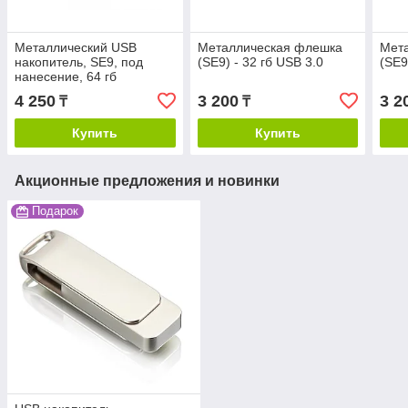
Металлический USB
Металлическая флешка
Мет
накопитель, SE9, под
(SE9) - 32 гб USB 3.0
(SE9
нанесение, 64 гб
4 250
3 200
3 2
₸
₸
Купить
Купить
Акционные предложения и новинки
Подарок