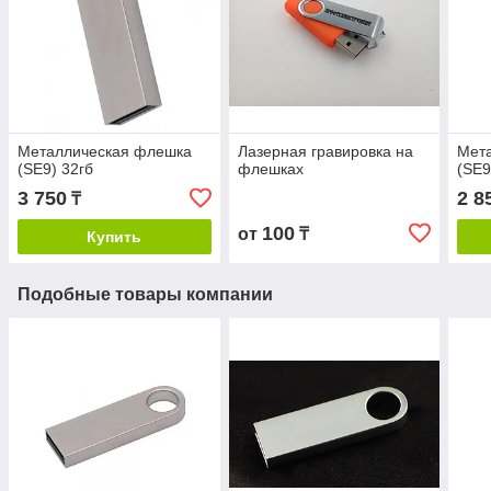
Металлическая флешка
Лазерная гравировка на
Мет
(SE9) 32гб
флешках
(SE9
3 750
2 8
₸
100
от
₸
Купить
Подобные товары компании