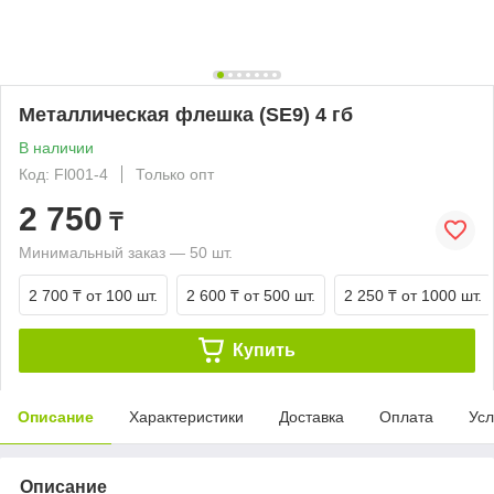
Металлическая флешка (SE9) 4 гб
В наличии
Код: Fl001-4
Только опт
2 750
₸
Минимальный заказ — 50 шт.
2 700 ₸
от 100 шт.
2 600 ₸
от 500 шт.
2 250 ₸
от 1000 шт.
Купить
Описание
Характеристики
Доставка
Оплата
Усл
Описание