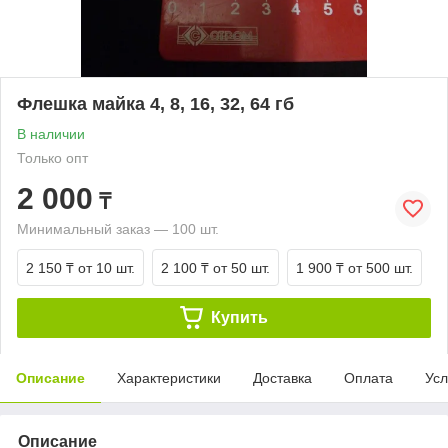
Флешка майка 4, 8, 16, 32, 64 гб
В наличии
Только опт
2 000
₸
Минимальный заказ — 100 шт.
2 150 ₸
от 10 шт.
2 100 ₸
от 50 шт.
1 900 ₸
от 500 шт.
Купить
Описание
Характеристики
Доставка
Оплата
Усл
Описание