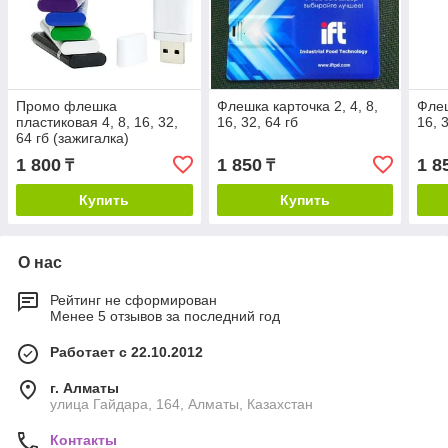
Промо флешка
Флешка карточка 2, 4, 8,
Флеш
пластиковая 4, 8, 16, 32,
16, 32, 64 гб
16, 
64 гб (зажигалка)
1 800
1 850
1 8
₸
₸
Купить
Купить
О нас
Рейтинг не сформирован
Менее 5 отзывов за последний год
Работает с 22.10.2012
г. Алматы
улица Гайдара, 164, Алматы, Казахстан
Контакты