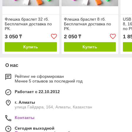
Флешка браслет 32 гб.
Флешка браслет 8 гб.
USB 
Бесплатная доставка по
Бесплатная доставка по
8, 1
РК.
РК.
по Р
3 050
2 050
1 8
₸
₸
Купить
Купить
О нас
Рейтинг не сформирован
Менее 5 отзывов за последний год
Работает с 22.10.2012
г. Алматы
улица Гайдара, 164, Алматы, Казахстан
Контакты
Сегодня выходной