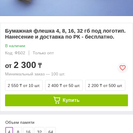
Бумажная флешка 4, 8, 16, 32 гб под логотип.
Нанесение и доставка по РК - бесплатно.
В наличии
Код: ФБ02
Только опт
2 300
от
₸
Минимальный заказ — 100 шт.
2 550 ₸
от 10 шт.
2 400 ₸
от 50 шт.
2 200 ₸
от 500 шт.
Купить
Объем памяти
4
8
16
32
64