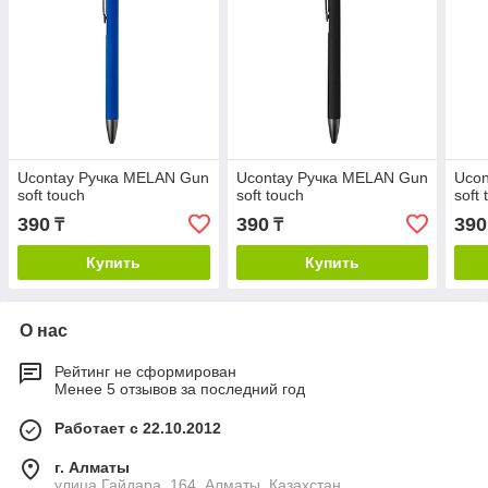
Ucontay Ручка MELAN Gun
Ucontay Ручка MELAN Gun
Ucon
soft touch
soft touch
soft
390
390
390
₸
₸
Купить
Купить
О нас
Рейтинг не сформирован
Менее 5 отзывов за последний год
Работает с 22.10.2012
г. Алматы
улица Гайдара, 164, Алматы, Казахстан