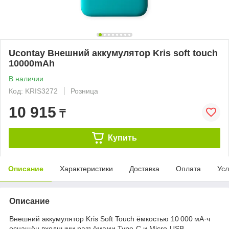
Ucontay Внешний аккумулятор Kris soft touch
10000mAh
В наличии
Код: KRIS3272
Розница
10 915
₸
Купить
Описание
Характеристики
Доставка
Оплата
Усл
Описание
Внешний аккумулятор Kris Soft Touch ёмкостью 10 000 мА·ч
оснащён входными разъёмами Type‑C и Micro‑USB,