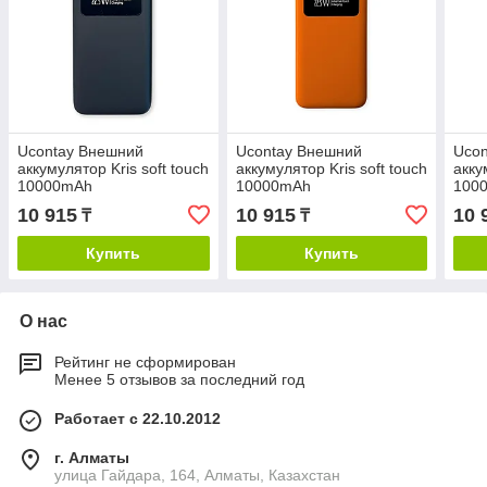
Ucontay Внешний
Ucontay Внешний
Uco
аккумулятор Kris soft touch
аккумулятор Kris soft touch
акку
10000mAh
10000mAh
100
10 915
10 915
10 
₸
₸
Купить
Купить
О нас
Рейтинг не сформирован
Менее 5 отзывов за последний год
Работает с 22.10.2012
г. Алматы
улица Гайдара, 164, Алматы, Казахстан