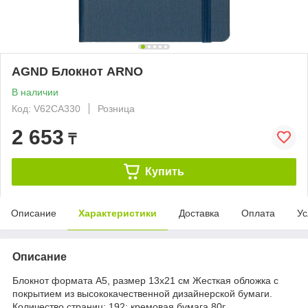
AGND Блокнот ARNO
В наличии
Код: V62CA330
Розница
2 653
₸
Купить
Описание
Характеристики
Доставка
Оплата
Ус
Описание
Блокнот формата А5, размер 13х21 см Жесткая обложка с
покрытием из высококачественной дизайнерской бумаги.
Количество страниц: 192; кремовая бумага 80г.