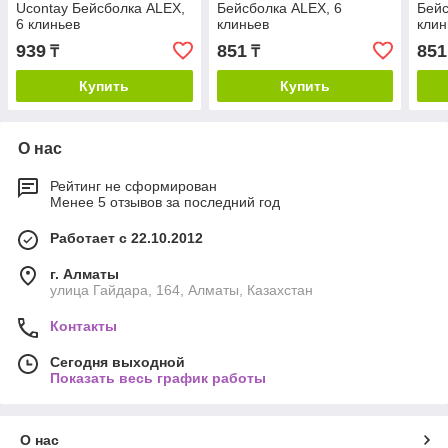
Ucontay Бейсболка ALEX,
Бейсболка ALEX, 6
Бейс
6 клиньев
клиньев
клин
939
851
851
₸
₸
Купить
Купить
О нас
Рейтинг не сформирован
Менее 5 отзывов за последний год
Работает с 22.10.2012
г. Алматы
улица Гайдара, 164, Алматы, Казахстан
Контакты
Сегодня выходной
Показать весь график работы
О нас