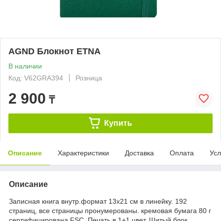
AGND Блокнот ETNA
В наличии
Код: V62GRA394
Розница
2 900
₸
Купить
Описание
Характеристики
Доставка
Оплата
Усл
Описание
Записная книга внутр.формат 13х21 см в линейку. 192
страниц, все страницы пронумерованы. кремовая бумага 80 г
сертифицирована FSC. Печать в 1+1 цвет. Шитый блок.