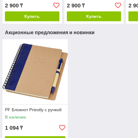
2 900
2 900
2 9
₸
₸
Купить
Купить
Акционные предложения и новинки
PF Блокнот Priestly с ручкой
В наличии
1 094
₸