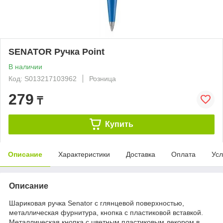
SENATOR Ручка Point
В наличии
Код: S013217103962
Розница
279
₸
Купить
Описание
Характеристики
Доставка
Оплата
Усл
Описание
Шариковая ручка Senator c глянцевой поверхностью,
металлическая фурнитура, кнопка с пластиковой вставкой.
Металлическая кнопка с цветным пластиковым декором в