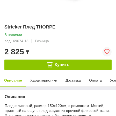
Stricker Плед THORPE
В наличии
Код: X9074.13
Розница
2 825
₸
Купить
Описание
Характеристики
Доставка
Оплата
Усл
Описание
Плед флисовый, размер 150х120см, с ремешком. Мягкий,
приятный на ощупь плед создан из прочной флисовой ткани.
Плед можно легко упаковать благодаря ремешкам.