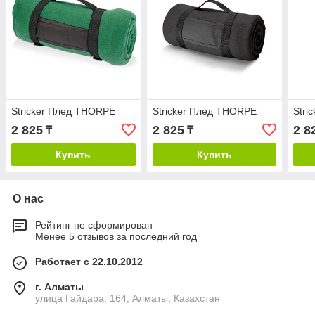
Stricker Плед THORPE
Stricker Плед THORPE
Stri
2 825
2 825
2 8
₸
₸
Купить
Купить
О нас
Рейтинг не сформирован
Менее 5 отзывов за последний год
Работает с 22.10.2012
г. Алматы
улица Гайдара, 164, Алматы, Казахстан