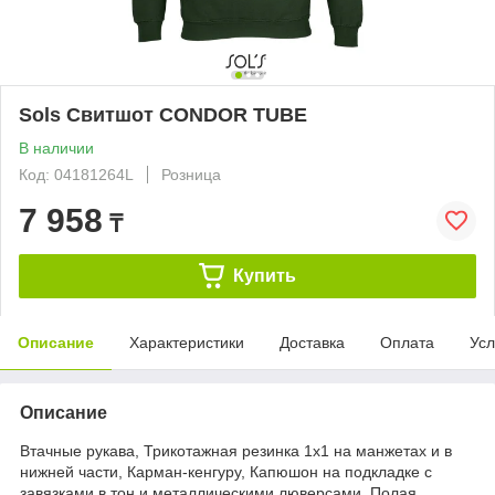
Sols Свитшот CONDOR TUBE
В наличии
Код: 04181264L
Розница
7 958
₸
Купить
Описание
Характеристики
Доставка
Оплата
Усл
Описание
Втачные рукава, Трикотажная резинка 1x1 на манжетах и в
нижней части, Карман-кенгуру, Капюшон на подкладке с
завязками в тон и металлическими люверсами, Полая