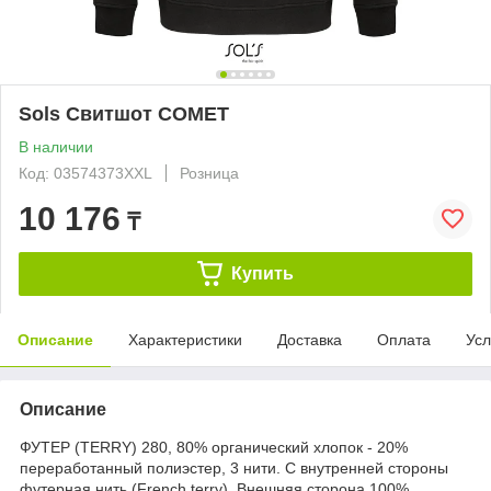
Sols Свитшот COMET
В наличии
Код: 03574373XXL
Розница
10 176
₸
Купить
Описание
Характеристики
Доставка
Оплата
Усл
Описание
ФУТЕР (TERRY) 280, 80% органический хлопок - 20%
переработанный полиэстер, 3 нити. С внутренней стороны
футерная нить (French terry). Внешняя сторона 100%