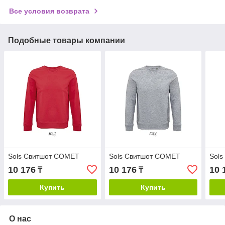
Все условия возврата
Подобные товары компании
Sols Свитшот COMET
Sols Свитшот COMET
Sol
10 176
10 176
10 
₸
₸
Купить
Купить
О нас