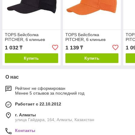
TOPS Бейсболка
TOPS Бейсболка
TOP
PITCHER, 6 клиньев
PITCHER, 6 клиньев
PITC
1 032
1 139
1 0
₸
₸
Купить
Купить
О нас
Рейтинг не сформирован
Менее 5 отзывов за последний год
Работает с 22.10.2012
г. Алматы
улица Гайдара, 164, Алматы, Казахстан
Контакты