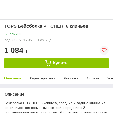
TOPS Бейсболка PITCHER, 6 клиньев
В наличии
Код: 56-0701705
Розница
1 084
₸
Купить
Описание
Характеристики
Доставка
Оплата
Усл
Описание
Бейсболка PITCHER, 6 клиньев, средние и задние клинья из
сетки, имеются сегменты с сеткой, передние с 2
вентиляционными отверстиями. Регулируемая липучка сзади.