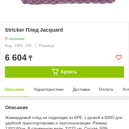
Stricker Плед Jacquard
В наличии
Код: 1981-105
Розница
6 604
₸
Купить
Описание
Характеристики
Доставка
Оплата
Усл
Описание
Жаккардовый плед на подкладке из EPE, с ручкой в 600D для
удобной транспортировки и персонализации. Размер:
120*140см. В сложенном виде: 32*22 см. Состав: 50%