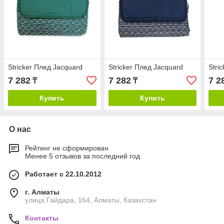
Stricker Плед Jacquard
Stricker Плед Jacquard
Stri
7 282
7 282
7 2
₸
₸
Купить
Купить
О нас
Рейтинг не сформирован
Менее 5 отзывов за последний год
Работает с 22.10.2012
г. Алматы
улица Гайдара, 164, Алматы, Казахстан
Контакты