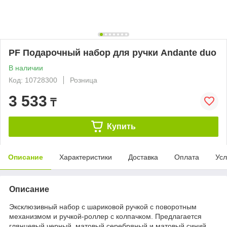
PF Подарочный набор для ручки Andante duo
В наличии
Код: 10728300
Розница
3 533
₸
Купить
Описание
Характеристики
Доставка
Оплата
Усл
Описание
Эксклюзивный набор с шариковой ручкой с поворотным
механизмом и ручкой-роллер с колпачком. Предлагается
глянцевый черный, матовый серебряный и матовый синий