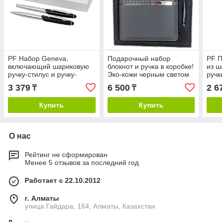
PF Набор Geneva,
Подарочный набор
PF П
включающий шариковую
блокнот и ручка в коробке!
из ш
ручку-стилус и ручку-
Эко-кожи черным светом
ручк
роллер
(сер
3 379
6 500
2 6
₸
₸
Купить
Купить
О нас
Рейтинг не сформирован
Менее 5 отзывов за последний год
Работает с 22.10.2012
г. Алматы
улица Гайдара, 164, Алматы, Казахстан