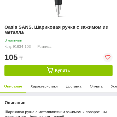
Oasis SANS. Шариковая ручка с зажимом из
металла
В наличии
Код: 91634-103
Розница
105
₸
Купить
Описание
Характеристики
Доставка
Оплата
Усл
Описание
Шариковая ручка с металлическим зажимом и поворотным
механизмом. Цвет чернил – синий.