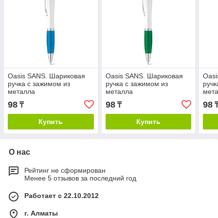
Oasis SANS. Шариковая
Oasis SANS. Шариковая
Oasi
ручка с зажимом из
ручка с зажимом из
ручк
металла
металла
мет
98
98
98
₸
₸
Купить
Купить
О нас
Рейтинг не сформирован
Менее 5 отзывов за последний год
Работает с 22.10.2012
г. Алматы