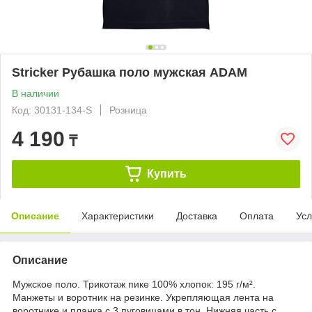
Stricker Рубашка поло мужская ADAM
В наличии
Код: 30131-134-S
Розница
4 190
₸
Купить
Описание
Характеристики
Доставка
Оплата
Усл
Описание
Мужское поло. Трикотаж пике 100% хлопок: 195 г/м².
Манжеты и воротник на резинке. Укрепляющая лента на
воротнике и планка c 3 пуговицами в тон. Нижняя часть с