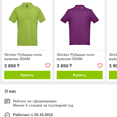
Stricker Рубашка поло
Stricker Рубашка поло
Stri
мужская ADAM
мужская ADAM
муж
3 650
3 650
3 9
₸
₸
Купить
Купить
О нас
Рейтинг не сформирован
Менее 5 отзывов за последний год
Работает с 22.10.2012