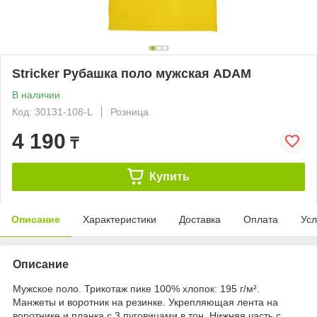
Stricker Рубашка поло мужская ADAM
В наличии
Код: 30131-108-L
Розница
4 190
₸
Купить
Описание
Характеристики
Доставка
Оплата
Усл
Описание
Мужское поло. Трикотаж пике 100% хлопок: 195 г/м².
Манжеты и воротник на резинке. Укрепляющая лента на
воротнике и планка c 3 пуговицами в тон. Нижняя часть с