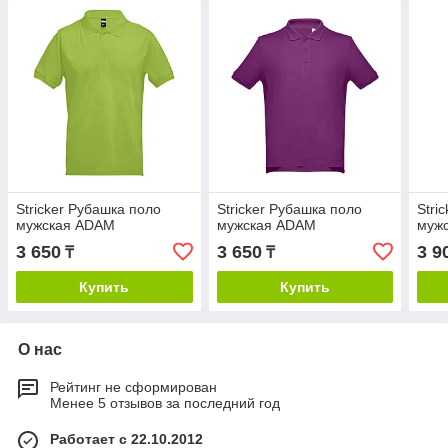
Stricker Рубашка поло
Stricker Рубашка поло
Stri
мужская ADAM
мужская ADAM
муж
3 650
3 650
3 9
₸
₸
Купить
Купить
О нас
Рейтинг не сформирован
Менее 5 отзывов за последний год
Работает с 22.10.2012