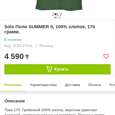
Sols Поло SUMMER II, 100% хлопок, 170
грамм.
В наличии
Код: 11342275XL
Розница
4 590
₸
Купить
Описание
Характеристики
Доставка
Оплата
Усл
Описание
Пике 170, Гребенной 100% хлопок; воротник укреплен
резинкой, усиленная планка на пуговицах. Планка с тремя