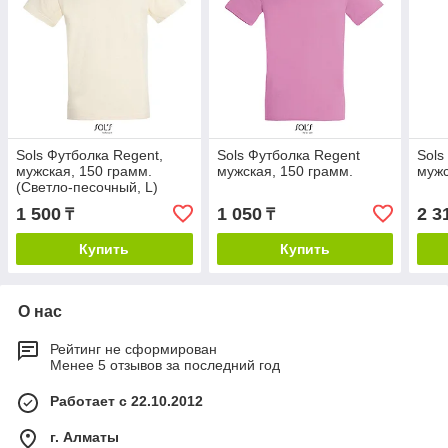
Sols Футболка Regent,
Sols Футболка Regent
Sols
мужская, 150 грамм.
мужская, 150 грамм.
мужс
(Cветло-песочный, L)
1 500
1 050
2 3
₸
₸
Купить
Купить
О нас
Рейтинг не сформирован
Менее 5 отзывов за последний год
Работает с 22.10.2012
г. Алматы