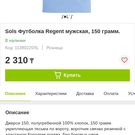
Sols Футболка Regent мужская, 150 грамм.
В наличии
Код: 11380220XL
Розница
2 310
₸
Купить
Описание
Характеристики
Доставка
Оплата
Усл
Описание
Джерси 150, полугребенной 100% хлопок, 150 грамм.
укрепляющая тесьма по вороту, воротник связан резинкой с
эластаном Короткие рукава. Без боковых швов.