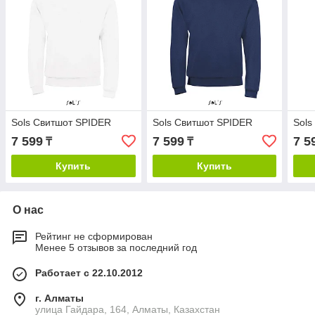
Sols Свитшот SPIDER
Sols Свитшот SPIDER
Sols
7 599
7 599
7 5
₸
₸
Купить
Купить
О нас
Рейтинг не сформирован
Менее 5 отзывов за последний год
Работает с 22.10.2012
г. Алматы
улица Гайдара, 164, Алматы, Казахстан