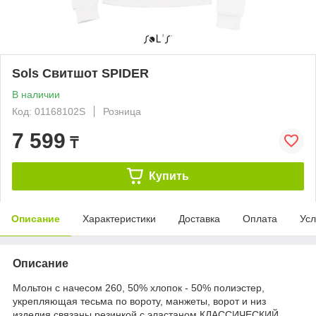
Sols Свитшот SPIDER
В наличии
Код: 01168102S
Розница
7 599
₸
Купить
Описание
Характеристики
Доставка
Оплата
Усл
Описание
Мольтон с начесом 260, 50% хлопок - 50% полиэстер,
укрепляющая тесьма по вороту, манжеты, ворот и низ
изделия связаны резинкой с эластаном КЛАССИЧЕСКИЙ