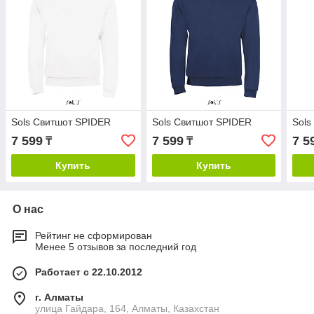
Sols Свитшот SPIDER
Sols Свитшот SPIDER
Sols
7 599
7 599
7 5
₸
₸
Купить
Купить
О нас
Рейтинг не сформирован
Менее 5 отзывов за последний год
Работает с 22.10.2012
г. Алматы
улица Гайдара, 164, Алматы, Казахстан