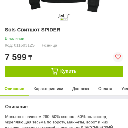
Sols Свитшот SPIDER
В наличии
Код: 01168312S
Розница
7 599
₸
Купить
Описание
Характеристики
Доставка
Оплата
Усл
Описание
Мольтон с начесом 260, 50% хлопок - 50% полиэстер,
укрепляющая тесьма по вороту, манжеты, ворот и низ
изделия связаны резинкой с эластаном КЛАССИЧЕСКИЙ