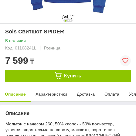
Sols Свитшот SPIDER
В наличии
Код: 01168241L
Розница
7 599
₸
Купить
Описание
Характеристики
Доставка
Оплата
Усл
Описание
Мольтон с начесом 260, 50% хлопок - 50% полиэстер,
укрепляющая тесьма по вороту, манжеты, ворот и низ
изделия связаны резинкой с эластаном КЛАССИЧЕСКИЙ