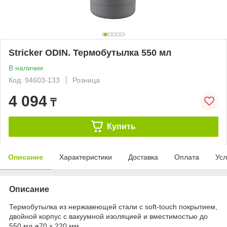
Stricker ODIN. Термобутылка 550 мл
В наличии
Код: 94603-133
Розница
4 094
₸
Купить
Описание
Характеристики
Доставка
Оплата
Усл
Описание
Термобутылка из нержавеющей стали с soft-touch покрытием,
двойной корпус с вакуумной изоляцией и вместимостью до
550 мл.ø70 x 220 мм.