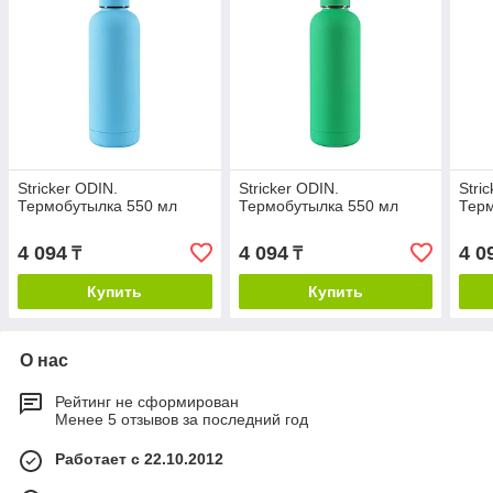
Stricker ODIN.
Stricker ODIN.
Stri
Термобутылка 550 мл
Термобутылка 550 мл
Терм
4 094
4 094
4 0
₸
₸
Купить
Купить
О нас
Рейтинг не сформирован
Менее 5 отзывов за последний год
Работает с 22.10.2012