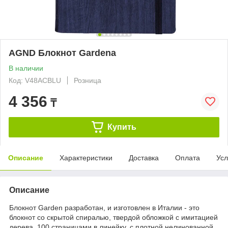
AGND Блокнот Gardena
В наличии
Код: V48ACBLU
Розница
4 356
₸
Купить
Описание
Характеристики
Доставка
Оплата
Усл
Описание
Блокнот Garden разработан, и изготовлен в Италии - это
блокнот со скрытой спиралью, твердой обложкой с имитацией
дерева, 100 страницами в линейку, с плотной нелинованной