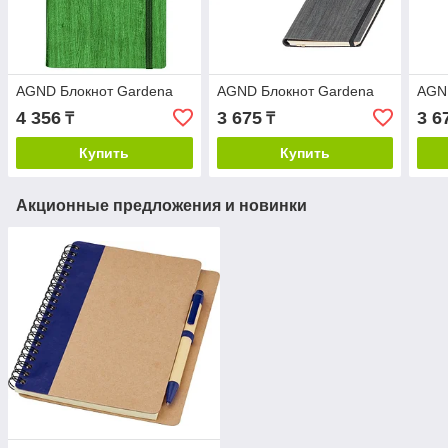
AGND Блокнот Gardena
AGND Блокнот Gardena
AGN
4 356
3 675
3 6
₸
₸
Купить
Купить
Акционные предложения и новинки