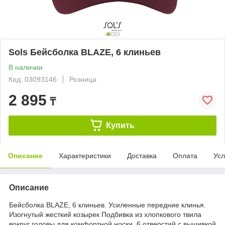
Sols Бейсболка BLAZE, 6 клиньев
В наличии
Код: 03093146
Розница
2 895
₸
Купить
Описание
Характеристики
Доставка
Оплата
Усл
Описание
Бейсболка BLAZE, 6 клиньев. Усиленные передние клинья.
Изогнутый жесткий козырек Подбивка из хлопкового твила
вокруг головы для комфортной носки. 6 отверстий с вышивкой