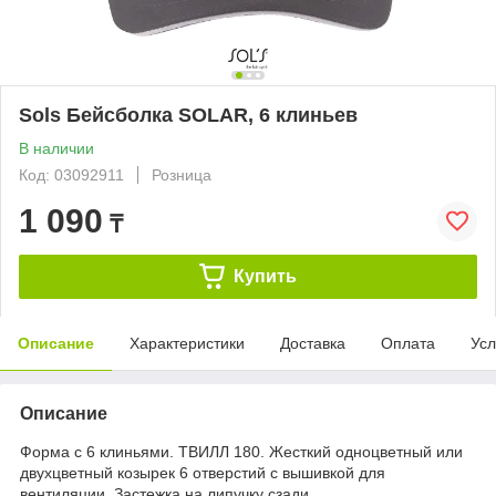
Sols Бейсболка SOLAR, 6 клиньев
В наличии
Код: 03092911
Розница
1 090
₸
Купить
Описание
Характеристики
Доставка
Оплата
Усл
Описание
Форма с 6 клиньями. ТВИЛЛ 180. Жесткий одноцветный или
двухцветный козырек 6 отверстий с вышивкой для
вентиляции. Застежка на липучку сзади.