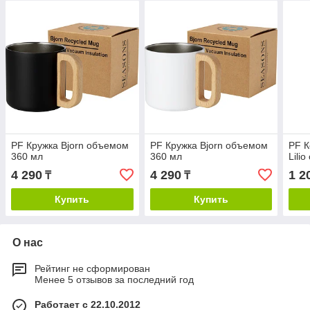
PF Кружка Bjorn объемом
PF Кружка Bjorn объемом
PF К
360 мл
360 мл
Lili
4 290
4 290
1 2
₸
₸
Купить
Купить
О нас
Рейтинг не сформирован
Менее 5 отзывов за последний год
Работает с 22.10.2012