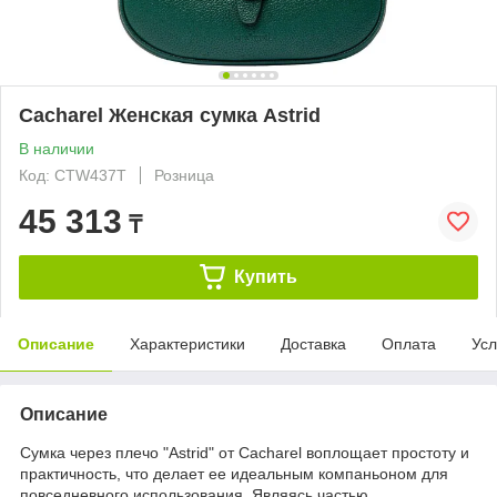
Cacharel Женская сумка Astrid
В наличии
Код: CTW437T
Розница
45 313
₸
Купить
Описание
Характеристики
Доставка
Оплата
Усл
Описание
Сумка через плечо "Astrid" от Cacharel воплощает простоту и
практичность, что делает ее идеальным компаньоном для
повседневного использования. Являясь частью