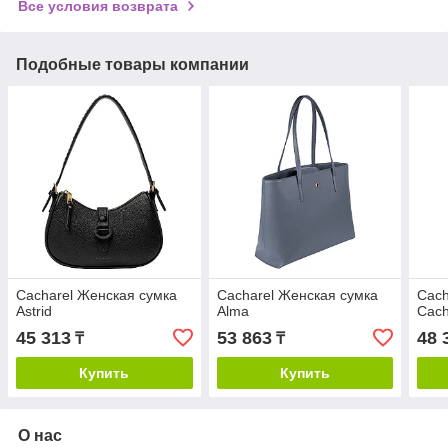
Все условия возврата
Подобные товары компании
Cacharel Женская сумка
Cacharel Женская сумка
Cach
Astrid
Alma
Cach
45 313
53 863
48 
₸
₸
Купить
Купить
О нас