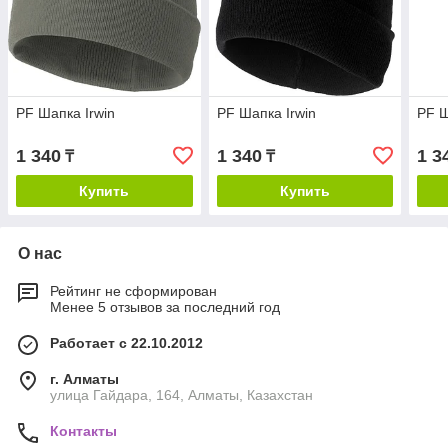
PF Шапка Irwin
PF Шапка Irwin
PF Ш
1 340
1 340
1 3
₸
₸
Купить
Купить
О нас
Рейтинг не сформирован
Менее 5 отзывов за последний год
Работает с 22.10.2012
г. Алматы
улица Гайдара, 164, Алматы, Казахстан
Контакты