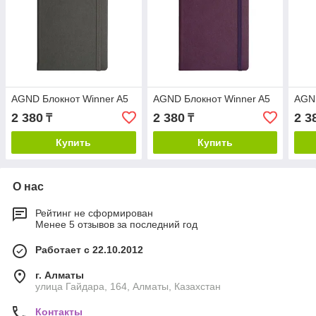
AGND Блокнот Winner A5
AGND Блокнот Winner A5
AGND
2 380
2 380
2 3
₸
₸
Купить
Купить
О нас
Рейтинг не сформирован
Менее 5 отзывов за последний год
Работает с 22.10.2012
г. Алматы
улица Гайдара, 164, Алматы, Казахстан
Контакты