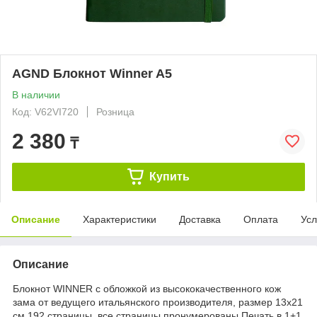
AGND Блокнот Winner A5
В наличии
Код: V62VI720
Розница
2 380
₸
Купить
Описание
Характеристики
Доставка
Оплата
Усл
Описание
Блокнот WINNER с обложкой из высококачественного кож
зама от ведущего итальянского производителя, размер 13х21
см 192 страницы, все страницы пронумерованы Печать в 1+1