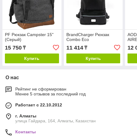
PF Рюкзак Campster 15"
BrandCharger Рюкзак
AOD
(Серый)
Combo Eco
AIR
15 750
11 414
12 
₸
₸
Купить
Купить
О нас
Рейтинг не сформирован
Менее 5 отзывов за последний год
Работает с 22.10.2012
г. Алматы
улица Гайдара, 164, Алматы, Казахстан
Контакты