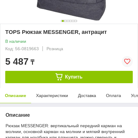
TOPS Рюкзак MESSENGER, антрацит
В наличии
Код: 56-0819663
Розница
5 487
₸
Купить
Описание
Характеристики
Доставка
Оплата
Усл
Описание
Рюкзак MESSENGER: вертикальный передний карман на
молнии, основной карман на молнии и мягкий внутренний
карман для ноутбука или планшета, можно свернуть и