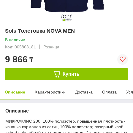
Sols Толстовка NOVA MEN
В наличии
Код: 00586318L
Розница
9 866
₸
Купить
Описание
Характеристики
Доставка
Оплата
Усл
Описание
МИКРОФЛИС 200; 100% полиэстер, повышенная плотность -
изнанка карманов из сетки, 100% полиэстер; лазерный крой
«short cut»; обработка против катышков; Изнанка карманов из