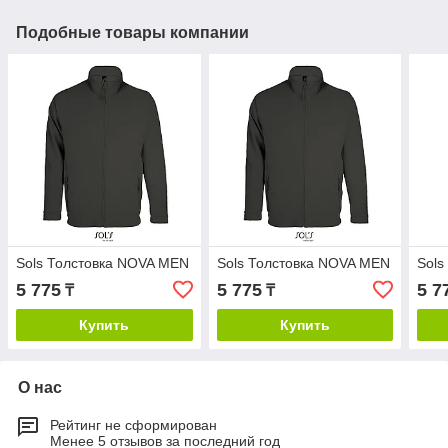
Подобные товары компании
Sols Толстовка NOVA MEN
Sols Толстовка NOVA MEN
Sols
5 775
5 775
5 7
₸
₸
Купить
Купить
О нас
Рейтинг не сформирован
Менее 5 отзывов за последний год