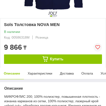
Sols Толстовка NOVA MEN
В наличии
Код: 00586318M
Розница
9 866
₸
Купить
Описание
Характеристики
Доставка
Оплата
Усл
Описание
МИКРОФЛИС 200; 100% полиэстер, повышенная плотность -
изнанка карманов из сетки, 100% полиэстер; лазерный крой
«short cut»; обработка против катышков; Изнанка карманов из