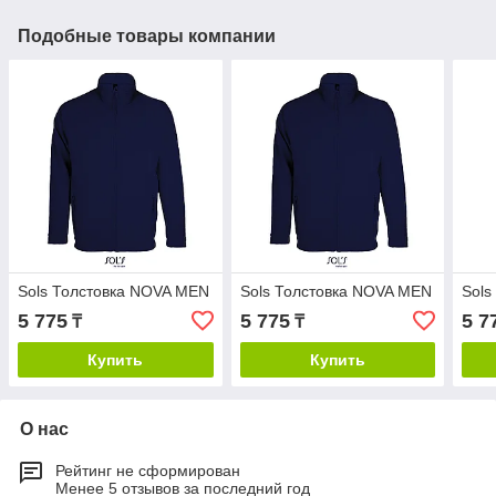
Подобные товары компании
Sols Толстовка NOVA MEN
Sols Толстовка NOVA MEN
Sols
5 775
5 775
5 7
₸
₸
Купить
Купить
О нас
Рейтинг не сформирован
Менее 5 отзывов за последний год