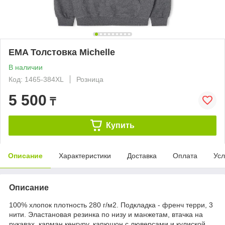
EMA Толстовка Michelle
В наличии
Код: 1465-384XL
Розница
5 500
₸
Купить
Описание
Характеристики
Доставка
Оплата
Усл
Описание
100% хлопок плотность 280 г/м2. Подкладка - френч терри, 3
нити. Эластановая резинка по низу и манжетам, втачка на
рукавах, карман кенгуру, капюшон с люверсами и кулиской.