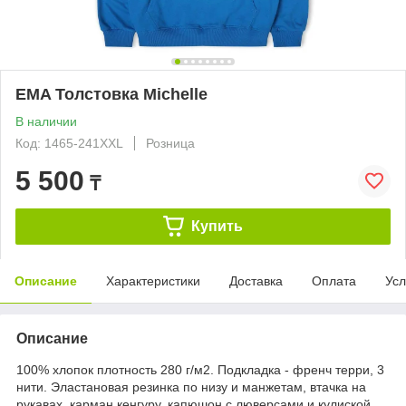
EMA Толстовка Michelle
В наличии
Код: 1465-241XXL
Розница
5 500
₸
Купить
Описание
Характеристики
Доставка
Оплата
Усл
Описание
100% хлопок плотность 280 г/м2. Подкладка - френч терри, 3
нити. Эластановая резинка по низу и манжетам, втачка на
рукавах, карман кенгуру, капюшон с люверсами и кулиской.