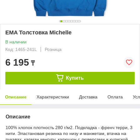
EMA Толстовка Michelle
В наличии
Код: 1465-241L
Розница
6 195
₸
Купить
Описание
Характеристики
Доставка
Оплата
Усл
Описание
100% хлопок плотность 280 г/м2. Подкладка - френч терри, 3
нити. Эластановая резинка по низу и манжетам, втачка на
рукавах, карман кенгуру, капюшон с люверсами и кулиской.