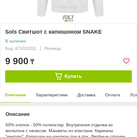
Sols Свитшот с капюшоном SNAKE
В наличии
Код: 47101102L
Розница
9 900
₸
Купить
Описание
Характеристики
Доставка
Оплата
Усл
Описание
50% хлопок - 50% полиэстер. Внутренняя отделка из
мольтона с начесом. Манжеты из эластана. Карманы
"кенгуру". Капюшон на шнурках тон в тон. Двойные строчки.