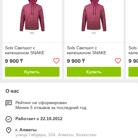
Sols Свитшот с
Sols Свитшот с
Sols
капюшоном SNAKE
капюшоном SNAKE
кап
9 900
9 900
9 9
₸
₸
Купить
Купить
О нас
Рейтинг не сформирован
Менее 5 отзывов за последний год
Работает с 22.10.2012
г. Алматы
улица Гайдара, 164, Алматы, Казахстан