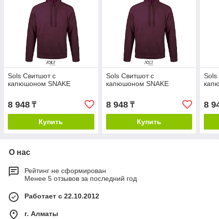
Sols Свитшот с
Sols Свитшот с
Sols
капюшоном SNAKE
капюшоном SNAKE
кап
8 948
8 948
8 9
₸
₸
Купить
Купить
О нас
Рейтинг не сформирован
Менее 5 отзывов за последний год
Работает с 22.10.2012
г. Алматы