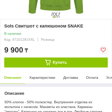
Sols Свитшот с капюшоном SNAKE
В наличии
Код: 47101281XXL
Розница
9 900
₸
Купить
Описание
Характеристики
Доставка
Оплата
Усл
Описание
50% хлопок - 50% полиэстер. Внутренняя отделка из
мольтона с начесом. Манжеты из эластана. Карманы
"кенгуру". Капюшон на шнурках тон в тон. Двойные строчки.