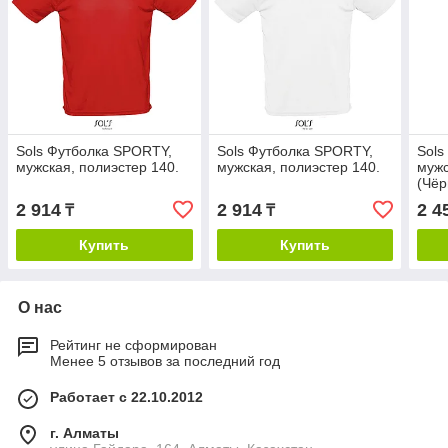
Sols Футболка SPORTY,
Sols Футболка SPORTY,
Sols
мужская, полиэстер 140.
мужская, полиэстер 140.
мужс
(Чёр
2 914
2 914
2 4
₸
₸
Купить
Купить
О нас
Рейтинг не сформирован
Менее 5 отзывов за последний год
Работает с 22.10.2012
г. Алматы