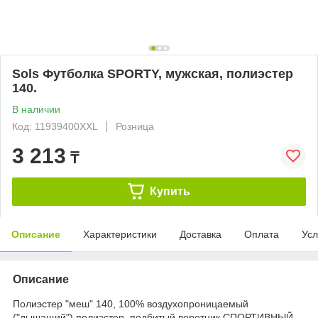
Sols Футболка SPORTY, мужская, полиэстер
140.
В наличии
Код: 11939400XXL
Розница
3 213
₸
Купить
Описание
Характеристики
Доставка
Оплата
Усл
Описание
Полиэстер "меш" 140, 100% воздухопроницаемый
("дышащий") полиэстер, подбитый воротник СПОРТИВНЫЙ