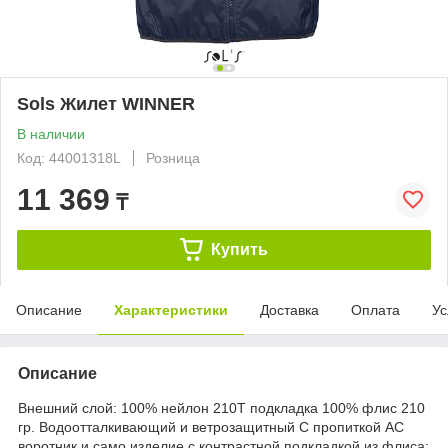
Sols Жилет WINNER
В наличии
Код: 44001318L
Розница
11 369
₸
Купить
Описание
Характеристики
Доставка
Оплата
Ус
Описание
Внешний слой: 100% нейлон 210Т подкладка 100% флис 210
гр. Водоотталкивающий и ветрозащитный С пропиткой АС
воротник и само изделие с контрастной подкладкой из флиса;