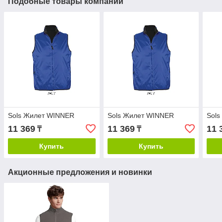
Подобные товары компании
Sols Жилет WINNER
Sols Жилет WINNER
Sol
11 369
11 369
11 
₸
₸
Купить
Купить
Акционные предложения и новинки