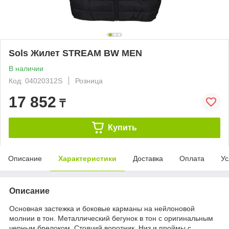
Sols Жилет STREAM BW MEN
В наличии
Код: 04020312S
Розница
17 852
₸
Купить
Описание
Характеристики
Доставка
Оплата
Ус
Описание
Основная застежка и боковые карманы на нейлоновой
молнии в тон. Металлический бегунок в тон с оригинальным
черным брелоком. Стоячий воротник. Низ и проймы с