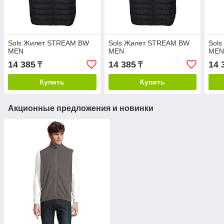
Sols Жилет STREAM BW
Sols Жилет STREAM BW
Sol
MEN
MEN
ME
14 385
14 385
14 
₸
₸
Купить
Купить
Акционные предложения и новинки